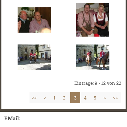
Einträge: 9 - 12 von 22
<<
<
1
2
3
4
5
>
>>
EMail: